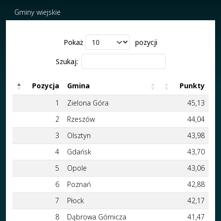
Gminy wiejskie
Pokaż
pozycji
Szukaj:
Pozycja
Gmina
Punkty
Pozycja
Gmina
Punkty
1
Zielona Góra
45,13
2
Rzeszów
44,04
3
Olsztyn
43,98
4
Gdańsk
43,70
5
Opole
43,06
6
Poznań
42,88
7
Płock
42,17
8
Dąbrowa Górnicza
41,47