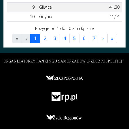
9
Gliwice
41,30
10
Gdynia
41,14
Pozycje od 1 do 10 z 65 łącznie
«
‹
1
2
3
4
5
6
7
›
»
ORGANIZATORZY RANKINGU SAMORZĄDÓW „RZECZPOSPOLITEJ”