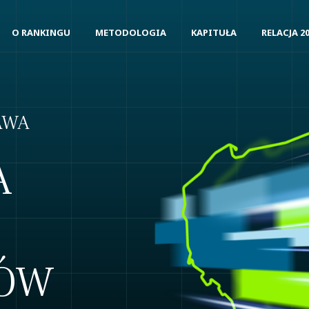
O RANKINGU
METODOLOGIA
KAPITUŁA
RELACJA 2
AWA
A
ÓW